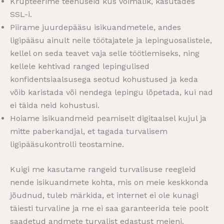
Krüpteerime teenuseid kus võimalik, kasutades
SSL-i.
Piirame juurdepääsu isikuandmetele, andes
ligipääsu ainult neile töötajatele ja lepinguosalistele,
kellel on seda teavet vaja selle töötlemiseks, ning
kellele kehtivad ranged lepingulised
konfidentsiaalsusega seotud kohustused ja keda
võib karistada või nendega lepingu lõpetada, kui nad
ei täida neid kohustusi.
Hoiame isikuandmeid peamiselt digitaalsel kujul ja
mitte paberkandjal, et tagada turvalisem
ligipääsukontrolli teostamine.
Kuigi me kasutame rangeid turvalisuse reegleid
nende isikuandmete kohta, mis on meie keskkonda
jõudnud, tuleb märkida, et internet ei ole kunagi
täiesti turvaline ja me ei saa garanteerida teie poolt
saadetud andmete turvalist edastust meieni.