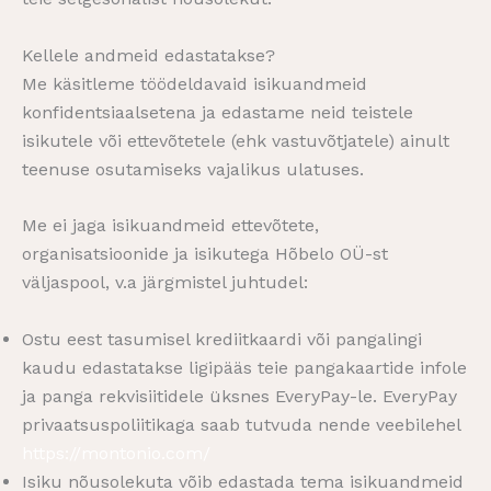
Kellele andmeid edastatakse?
Me käsitleme töödeldavaid isikuandmeid
konfidentsiaalsetena ja edastame neid teistele
isikutele või ettevõtetele (ehk vastuvõtjatele) ainult
teenuse osutamiseks vajalikus ulatuses.
Me ei jaga isikuandmeid ettevõtete,
organisatsioonide ja isikutega Hõbelo OÜ-st
väljaspool, v.a järgmistel juhtudel:
Ostu eest tasumisel krediitkaardi või pangalingi
kaudu edastatakse ligipääs teie pangakaartide infole
ja panga rekvisiitidele üksnes EveryPay-le. EveryPay
privaatsuspoliitikaga saab tutvuda nende veebilehel
https://montonio.com/
Isiku nõusolekuta võib edastada tema isikuandmeid