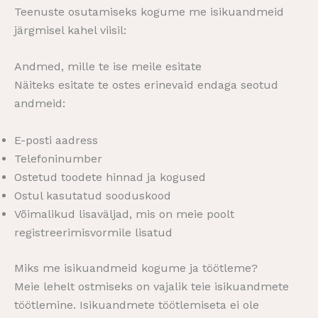
Teenuste osutamiseks kogume me isikuandmeid
järgmisel kahel viisil:
Andmed, mille te ise meile esitate
Näiteks esitate te ostes erinevaid endaga seotud
andmeid:
E-posti aadress
Telefoninumber
Ostetud toodete hinnad ja kogused
Ostul kasutatud sooduskood
Võimalikud lisaväljad, mis on meie poolt
registreerimisvormile lisatud
Miks me isikuandmeid kogume ja töötleme?
Meie lehelt ostmiseks on vajalik teie isikuandmete
töötlemine. Isikuandmete töötlemiseta ei ole