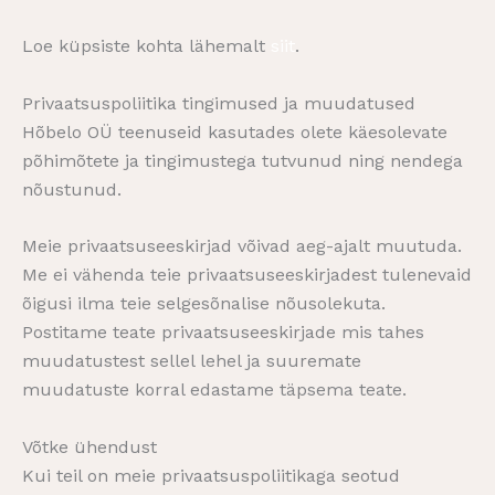
Loe küpsiste kohta lähemalt
siit
.
Privaatsuspoliitika tingimused ja muudatused
Hõbelo OÜ teenuseid kasutades olete käesolevate
põhimõtete ja tingimustega tutvunud ning nendega
nõustunud.
Meie privaatsuseeskirjad võivad aeg-ajalt muutuda.
Me ei vähenda teie privaatsuseeskirjadest tulenevaid
õigusi ilma teie selgesõnalise nõusolekuta.
Postitame teate privaatsuseeskirjade mis tahes
muudatustest sellel lehel ja suuremate
muudatuste korral edastame täpsema teate.
Võtke ühendust
Kui teil on meie privaatsuspoliitikaga seotud