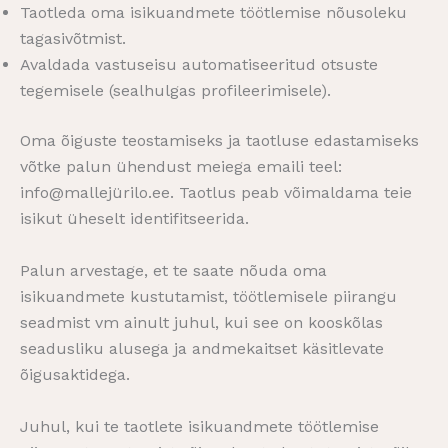
Taotleda oma isikuandmete töötlemise nõusoleku
tagasivõtmist.
Avaldada vastuseisu automatiseeritud otsuste
tegemisele (sealhulgas profileerimisele).
Oma õiguste teostamiseks ja taotluse edastamiseks
võtke palun ühendust meiega emaili teel:
info@mallejürilo.ee. Taotlus peab võimaldama teie
isikut üheselt identifitseerida.
Palun arvestage, et te saate nõuda oma
isikuandmete kustutamist, töötlemisele piirangu
seadmist vm ainult juhul, kui see on kooskõlas
seadusliku alusega ja andmekaitset käsitlevate
õigusaktidega.
Juhul, kui te taotlete isikuandmete töötlemise