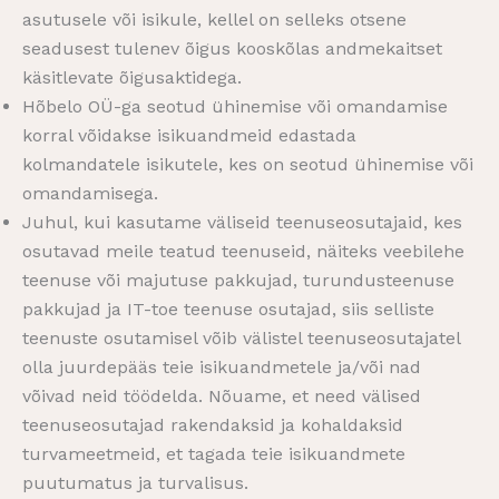
asutusele või isikule, kellel on selleks otsene
seadusest tulenev õigus kooskõlas andmekaitset
käsitlevate õigusaktidega.
Hõbelo OÜ-ga seotud ühinemise või omandamise
korral võidakse isikuandmeid edastada
kolmandatele isikutele, kes on seotud ühinemise või
omandamisega.
Juhul, kui kasutame väliseid teenuseosutajaid, kes
osutavad meile teatud teenuseid, näiteks veebilehe
teenuse või majutuse pakkujad, turundusteenuse
pakkujad ja IT-toe teenuse osutajad, siis selliste
teenuste osutamisel võib välistel teenuseosutajatel
olla juurdepääs teie isikuandmetele ja/või nad
võivad neid töödelda. Nõuame, et need välised
teenuseosutajad rakendaksid ja kohaldaksid
turvameetmeid, et tagada teie isikuandmete
puutumatus ja turvalisus.