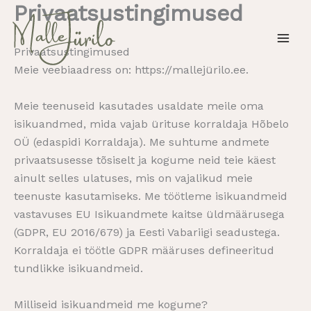
Privaatsustingimused
Skip
to
content
Privaatsustingimused
Meie veebiaadress on: https://mallejürilo.ee.
Meie teenuseid kasutades usaldate meile oma
isikuandmed, mida vajab ürituse korraldaja Hõbelo
OÜ (edaspidi Korraldaja). Me suhtume andmete
privaatsusesse tõsiselt ja kogume neid teie käest
ainult selles ulatuses, mis on vajalikud meie
teenuste kasutamiseks. Me töötleme isikuandmeid
vastavuses EU Isikuandmete kaitse üldmäärusega
(GDPR, EU 2016/679) ja Eesti Vabariigi seadustega.
Korraldaja ei töötle GDPR määruses defineeritud
tundlikke isikuandmeid.
Milliseid isikuandmeid me kogume?