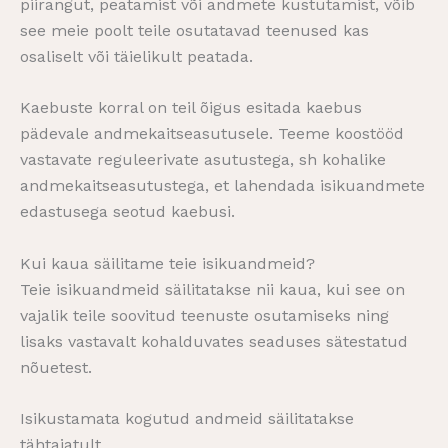
piirangut, peatamist või andmete kustutamist, võib
see meie poolt teile osutatavad teenused kas
osaliselt või täielikult peatada.
Kaebuste korral on teil õigus esitada kaebus
pädevale andmekaitseasutusele. Teeme koostööd
vastavate reguleerivate asutustega, sh kohalike
andmekaitseasutustega, et lahendada isikuandmete
edastusega seotud kaebusi.
Kui kaua säilitame teie isikuandmeid?
Teie isikuandmeid säilitatakse nii kaua, kui see on
vajalik teile soovitud teenuste osutamiseks ning
lisaks vastavalt kohalduvates seaduses sätestatud
nõuetest.
Isikustamata kogutud andmeid säilitatakse
tähtajatult.