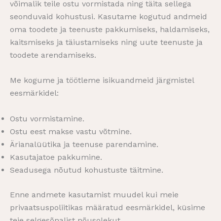
võimalik teile ostu vormistada ning täita sellega
seonduvaid kohustusi. Kasutame kogutud andmeid
oma toodete ja teenuste pakkumiseks, haldamiseks,
kaitsmiseks ja täiustamiseks ning uute teenuste ja
toodete arendamiseks.
Me kogume ja töötleme isikuandmeid järgmistel
eesmärkidel:
Ostu vormistamine.
Ostu eest makse vastu võtmine.
Ärianalüütika ja teenuse parendamine.
Kasutajatoe pakkumine.
Seadusega nõutud kohustuste täitmine.
Enne andmete kasutamist muudel kui meie
privaatsuspoliitikas määratud eesmärkidel, küsime
teie selgesõnalist nõusolekut.