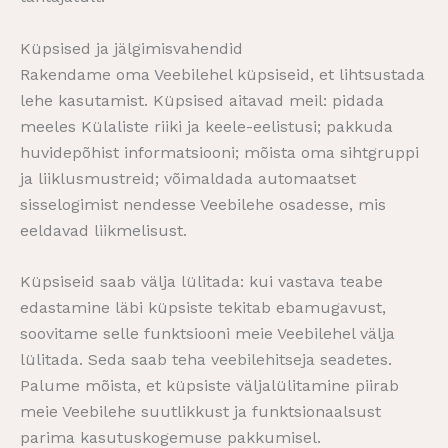
Küpsised ja jälgimisvahendid
Rakendame oma Veebilehel küpsiseid, et lihtsustada
lehe kasutamist. Küpsised aitavad meil: pidada
meeles Külaliste riiki ja keele-eelistusi; pakkuda
huvidepõhist informatsiooni; mõista oma sihtgruppi
ja liiklusmustreid; võimaldada automaatset
sisselogimist nendesse Veebilehe osadesse, mis
eeldavad liikmelisust.
Küpsiseid saab välja lülitada: kui vastava teabe
edastamine läbi küpsiste tekitab ebamugavust,
soovitame selle funktsiooni meie Veebilehel välja
lülitada. Seda saab teha veebilehitseja seadetes.
Palume mõista, et küpsiste väljalülitamine piirab
meie Veebilehe suutlikkust ja funktsionaalsust
parima kasutuskogemuse pakkumisel.